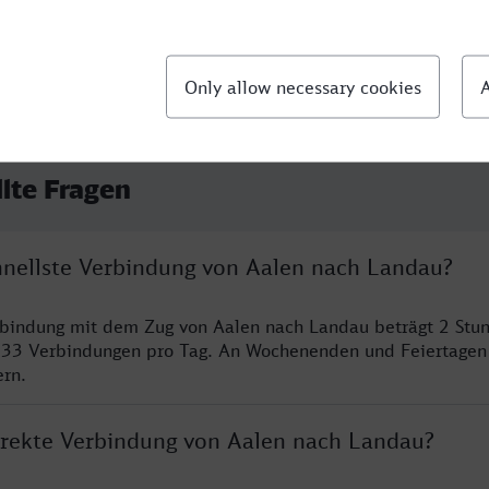
llte Fragen
chnellste Verbindung von Aalen nach Landau?
rbindung mit dem Zug von Aalen nach Landau beträgt 2 Stu
 33 Verbindungen pro Tag. An Wochenenden und Feiertagen 
ern.
direkte Verbindung von Aalen nach Landau?