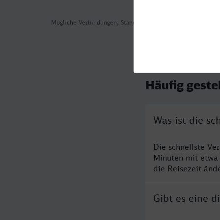
Mögliche Verbindungen, Stand: 2026-08-06 02:26
Häufig geste
Was ist die s
Die schnellste Ve
Minuten mit etwa
die Reisezeit änd
Gibt es eine 