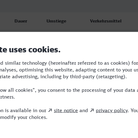
Dauer
Umstiege
Verkehrsmittel
2:42
3
RB,RE,ARV,ICE
2:45
3
RB,RE,ARV,ICE
2:57
3
RB,ARV,ICE