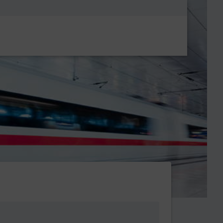
Metanavigatio