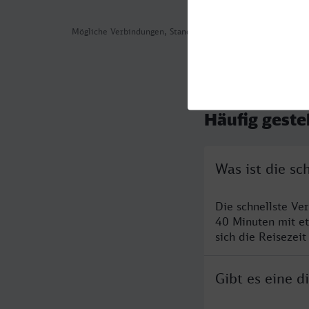
Mögliche Verbindungen, Stand: 2026-08-03 06:21
Häufig geste
Was ist die sc
Die schnellste Ve
40 Minuten mit e
sich die Reisezeit
Gibt es eine 