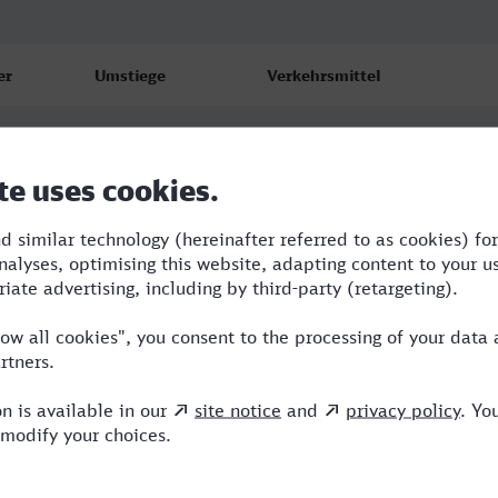
er
Umstiege
Verkehrsmittel
0
IC
2
RE,ARV,ICE
1
ARV,ICE