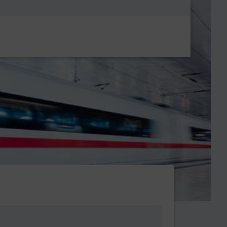
Metanavigatio