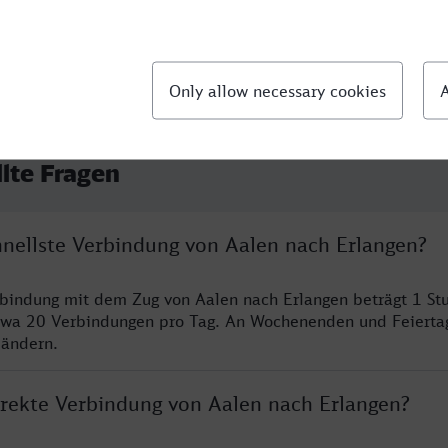
llte Fragen
hnellste Verbindung von Aalen nach Erlangen?
rbindung mit dem Zug von Aalen nach Erlangen beträgt 1 S
twa 20 Verbindungen pro Tag. An Wochenenden und Feierta
 ändern.
direkte Verbindung von Aalen nach Erlangen?