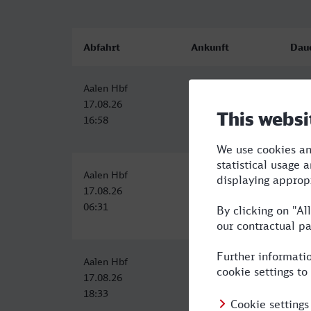
Abfahrt
Ankunft
Dau
Aalen Hbf
Erlangen
1:40
17.08.26
17.08.26
16:58
18:38
Aalen Hbf
Erlangen
2:56
17.08.26
17.08.26
06:31
09:27
Aalen Hbf
Erlangen
2:45
17.08.26
17.08.26
18:33
21:18