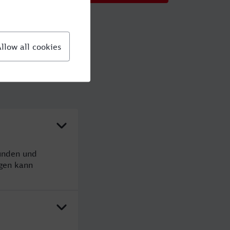
tunden und
gen kann