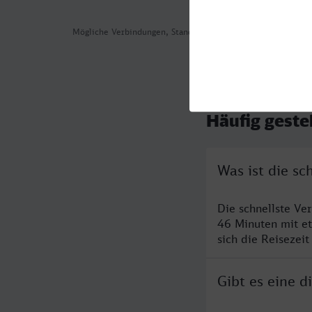
Mögliche Verbindungen, Stand: 2026-08-01 05:33
Häufig geste
Was ist die s
Die schnellste V
46 Minuten mit e
sich die Reisezeit
Gibt es eine 