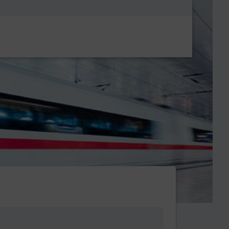
Metanavigatio