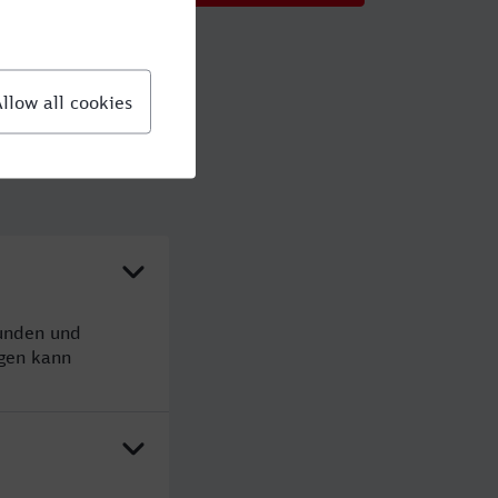
tunden und
gen kann