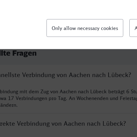
llte Fragen
chnellste Verbindung von Aachen nach Lübeck?
erbindung mit dem Zug von Aachen nach Lübeck beträgt 6 S
twa 17 Verbindungen pro Tag. An Wochenenden und Feierta
 ändern.
direkte Verbindung von Aachen nach Lübeck?