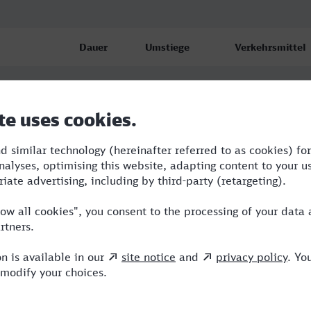
Dauer
Umstiege
Verkehrsmittel
6:46
3
BUS,RE,ICE
7:05
3
BUS,RE,NX,ICE
7:35
3
BUS,RE,NX,ICE