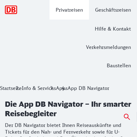
Hauptnavigation
Privatreisen
Geschäftsreisen
Hilfe & Kontakt
Verkehrsmeldungen
Baustellen
Die App DB Navigator – Ihr smarter Re
Startseite
Info & Services
Apps
App DB Navigator
Der DB Navigator bietet Ihnen Reiseauskünfte und Tickets f
Die App DB Navigator – Ihr smarter
Reisebegleiter
Der DB Navigator bietet Ihnen Reiseauskünfte und
Tickets für den Nah- und Fernverkehr sowie für U-