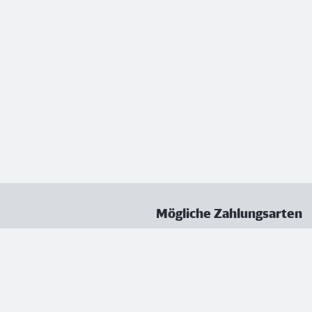
Mögliche Zahlungsarten
ungen
Datenschutz
Nutzungsbedingungen
Vertrag kündigen