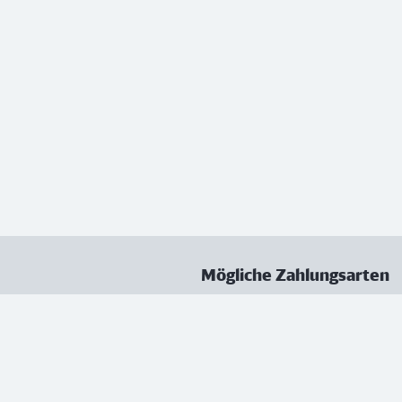
Mögliche Zahlungsarten
ungen
Datenschutz
Nutzungsbedingungen
Vertrag kündigen