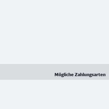
Mögliche Zahlungsarten
ungen
Datenschutz
Nutzungsbedingungen
Vertrag kündigen