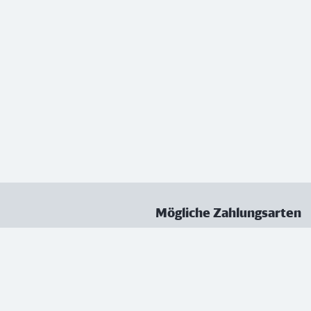
Mögliche Zahlungsarten
ungen
Datenschutz
Nutzungsbedingungen
Vertrag kündigen