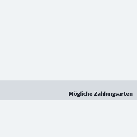
Mögliche Zahlungsarten
ungen
Datenschutz
Nutzungsbedingungen
Vertrag kündigen