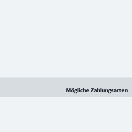
Mögliche Zahlungsarten
ungen
Datenschutz
Nutzungsbedingungen
Vertrag kündigen