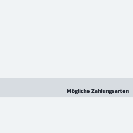
Mögliche Zahlungsarten
ungen
Datenschutz
Nutzungsbedingungen
Vertrag kündigen