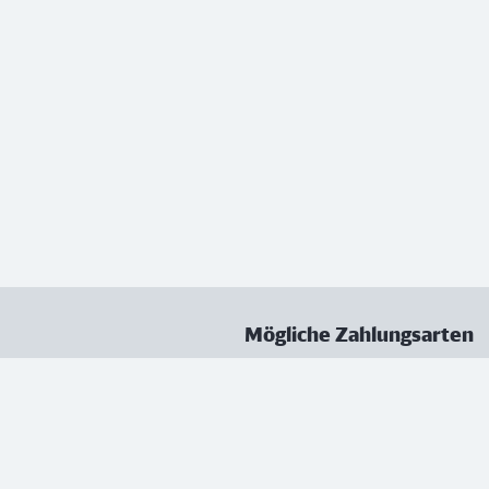
Mögliche Zahlungsarten
ungen
Datenschutz
Nutzungsbedingungen
Vertrag kündigen