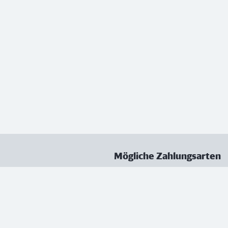
Mögliche Zahlungsarten
ungen
Datenschutz
Nutzungsbedingungen
Vertrag kündigen