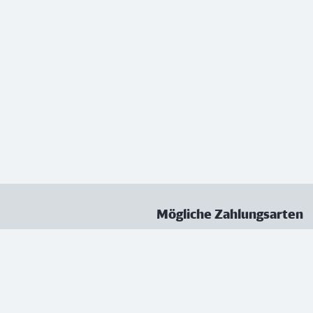
Mögliche Zahlungsarten
ungen
Datenschutz
Nutzungsbedingungen
Vertrag kündigen