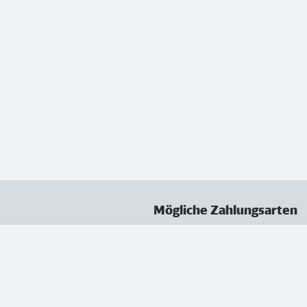
Mögliche Zahlungsarten
ungen
Datenschutz
Nutzungsbedingungen
Vertrag kündigen