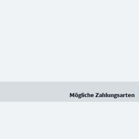
Mögliche Zahlungsarten
ungen
Datenschutz
Nutzungsbedingungen
Vertrag kündigen