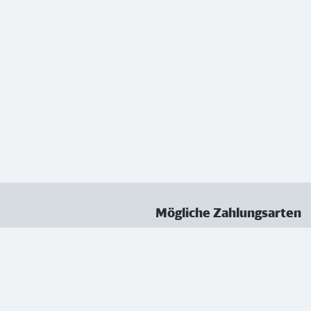
Mögliche Zahlungsarten
ungen
Datenschutz
Nutzungsbedingungen
Vertrag kündigen