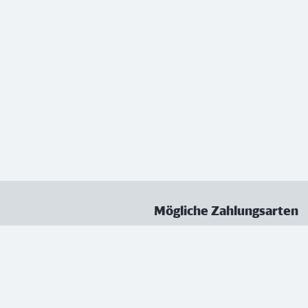
Mögliche Zahlungsarten
ungen
Datenschutz
Nutzungsbedingungen
Vertrag kündigen