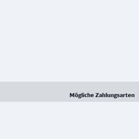
Mögliche Zahlungsarten
ungen
Datenschutz
Nutzungsbedingungen
Vertrag kündigen