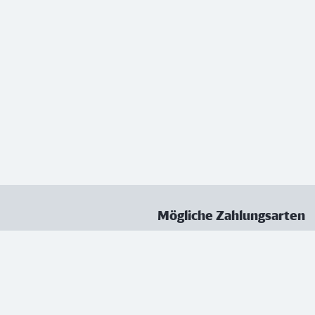
Mögliche Zahlungsarten
ungen
Datenschutz
Nutzungsbedingungen
Vertrag kündigen