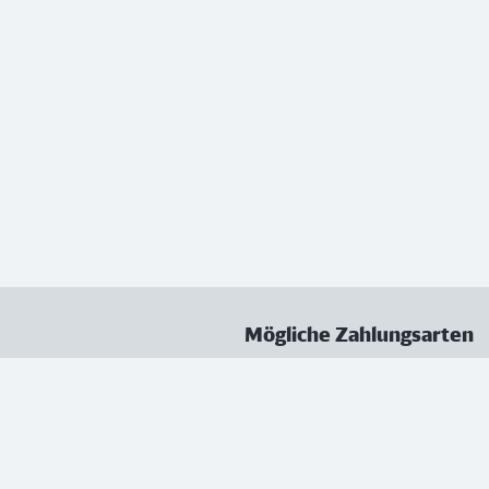
Mögliche Zahlungsarten
ungen
Datenschutz
Nutzungsbedingungen
Vertrag kündigen