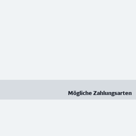
Mögliche Zahlungsarten
ungen
Datenschutz
Nutzungsbedingungen
Vertrag kündigen