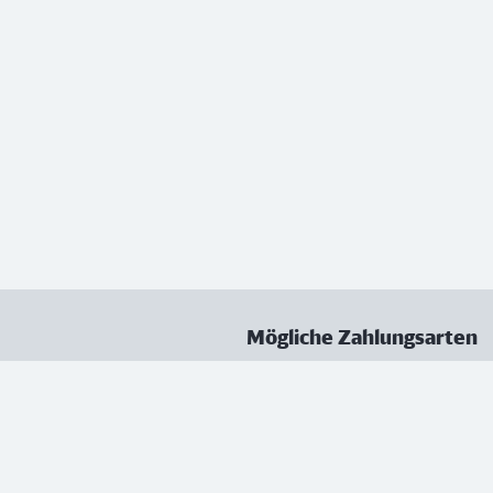
Mögliche Zahlungsarten
ungen
Datenschutz
Nutzungsbedingungen
Vertrag kündigen