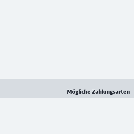
Mögliche Zahlungsarten
ungen
Datenschutz
Nutzungsbedingungen
Vertrag kündigen