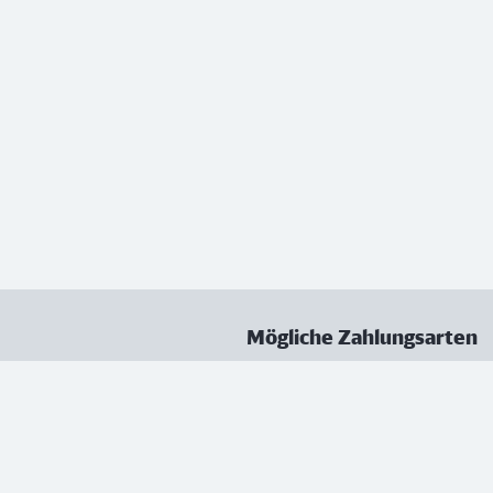
Mögliche Zahlungsarten
ungen
Datenschutz
Nutzungsbedingungen
Vertrag kündigen