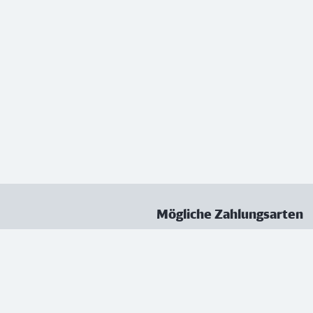
Mögliche Zahlungsarten
ungen
Datenschutz
Nutzungsbedingungen
Vertrag kündigen