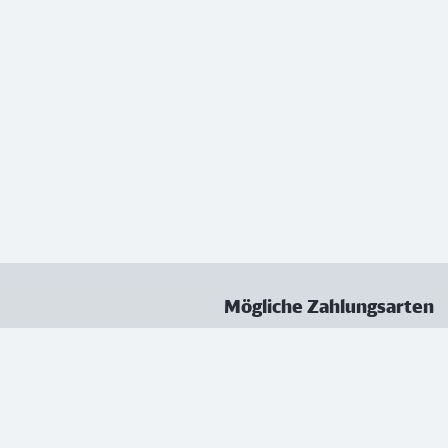
Mögliche Zahlungsarten
ungen
Datenschutz
Nutzungsbedingungen
Vertrag kündigen