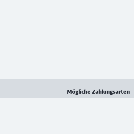
Mögliche Zahlungsarten
ungen
Datenschutz
Nutzungsbedingungen
Vertrag kündigen