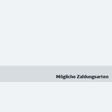
Mögliche Zahlungsarten
ungen
Datenschutz
Nutzungsbedingungen
Vertrag kündigen