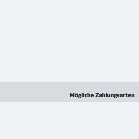
Mögliche Zahlungsarten
ungen
Datenschutz
Nutzungsbedingungen
Vertrag kündigen