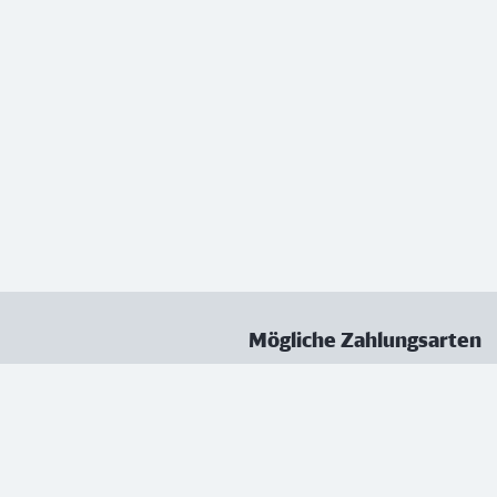
Mögliche Zahlungsarten
ungen
Datenschutz
Nutzungsbedingungen
Vertrag kündigen