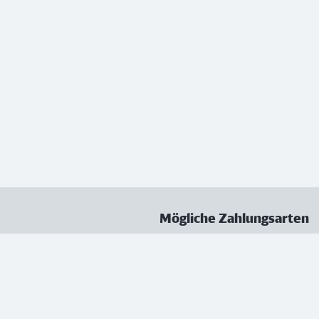
Mögliche Zahlungsarten
ungen
Datenschutz
Nutzungsbedingungen
Vertrag kündigen