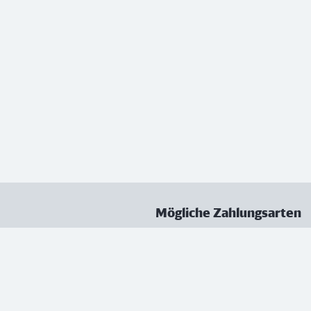
Mögliche Zahlungsarten
ungen
Datenschutz
Nutzungsbedingungen
Vertrag kündigen