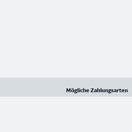
Mögliche Zahlungsarten
ungen
Datenschutz
Nutzungsbedingungen
Vertrag kündigen