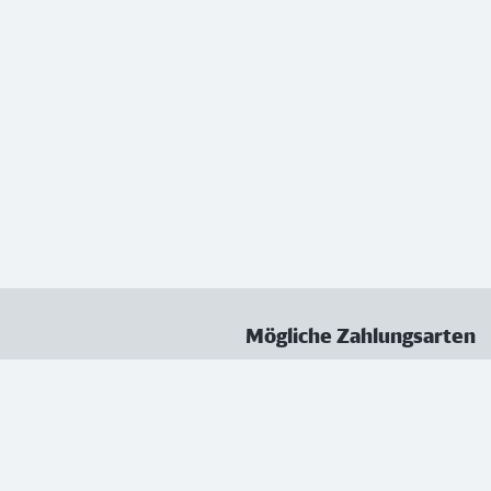
Mögliche Zahlungsarten
ungen
Datenschutz
Nutzungsbedingungen
Vertrag kündigen