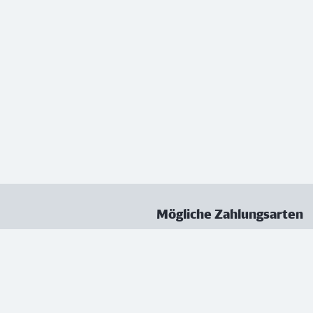
Mögliche Zahlungsarten
ungen
Datenschutz
Nutzungsbedingungen
Vertrag kündigen