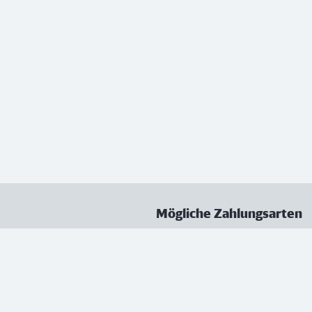
Mögliche Zahlungsarten
ungen
Datenschutz
Nutzungsbedingungen
Vertrag kündigen