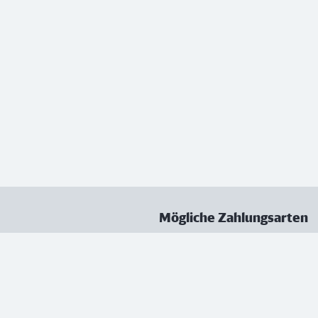
Mögliche Zahlungsarten
ungen
Datenschutz
Nutzungsbedingungen
Vertrag kündigen