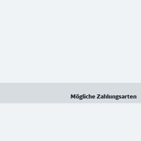
Mögliche Zahlungsarten
ungen
Datenschutz
Nutzungsbedingungen
Vertrag kündigen