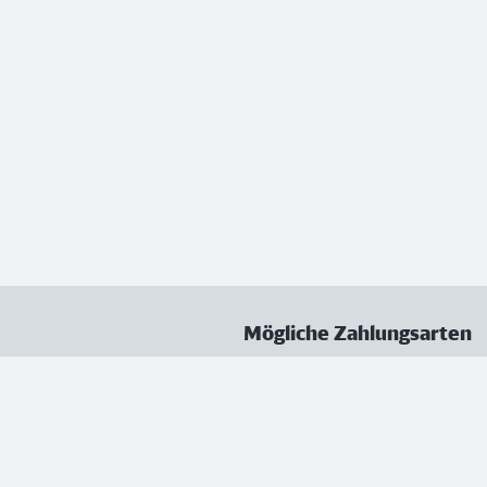
Mögliche Zahlungsarten
ungen
Datenschutz
Nutzungsbedingungen
Vertrag kündigen