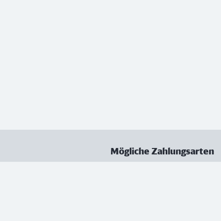
Mögliche Zahlungsarten
ungen
Datenschutz
Nutzungsbedingungen
Vertrag kündigen