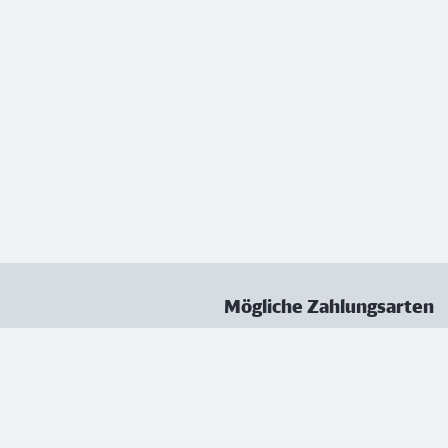
Mögliche Zahlungsarten
ungen
Datenschutz
Nutzungsbedingungen
Vertrag kündigen