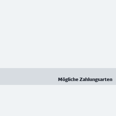
Mögliche Zahlungsarten
ungen
Datenschutz
Nutzungsbedingungen
Vertrag kündigen