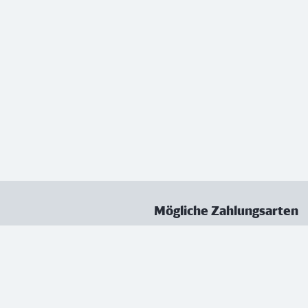
Mögliche Zahlungsarten
ungen
Datenschutz
Nutzungsbedingungen
Vertrag kündigen