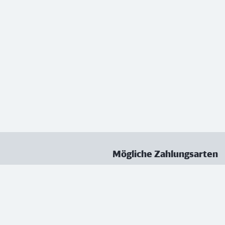
Mögliche Zahlungsarten
ungen
Datenschutz
Nutzungsbedingungen
Vertrag kündigen