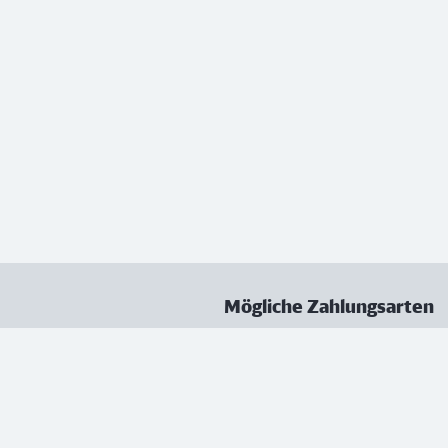
Mögliche Zahlungsarten
ungen
Datenschutz
Nutzungsbedingungen
Vertrag kündigen