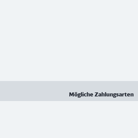
Mögliche Zahlungsarten
ungen
Datenschutz
Nutzungsbedingungen
Vertrag kündigen