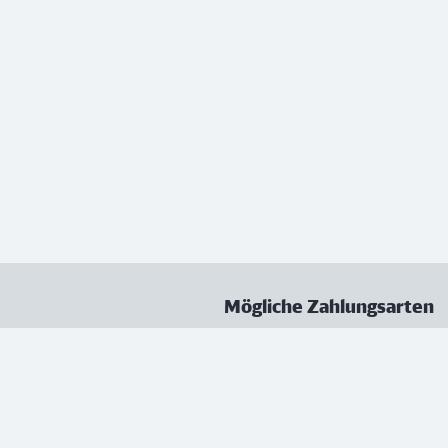
Mögliche Zahlungsarten
ungen
Datenschutz
Nutzungsbedingungen
Vertrag kündigen