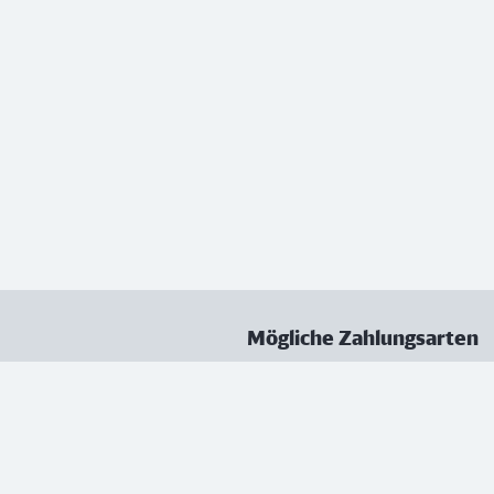
Mögliche Zahlungsarten
ungen
Datenschutz
Nutzungsbedingungen
Vertrag kündigen