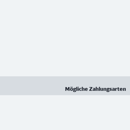
Mögliche Zahlungsarten
ungen
Datenschutz
Nutzungsbedingungen
Vertrag kündigen